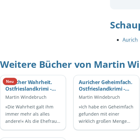
Schau
Aurich
Weitere Bücher von Martin W
Auricher Wahrheit.
Neu
Auricher Geheimfach.
Ostfrieslandkrimi -
Ostfrieslandkrimi -
Nordseekrimi -
Nordseekrimi -
Martin Windebruch
Martin Windebruch
Küstenkrimi
Küstenkrimi
»Die Wahrheit galt ihm
»Ich habe ein Geheimfach
immer mehr als alles
gefunden mit einer
andere!« Als die Ehefrau
wirklich großen Menge
des Journalisten Pascal
Bargeld!« Als Gerd
Eilerts ihn in ihrem Haus
Ekenholt auf dem