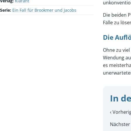
Verlag:
Klarant
unkonventio
Serie:
Ein Fall für Brookmer und Jacobs
Die beiden P
Fälle zu lös
Die Aufl
Ohne zu viel
Wendung aufw
es meisterha
unerwartete
In de
‹ Vorheri
Nächster