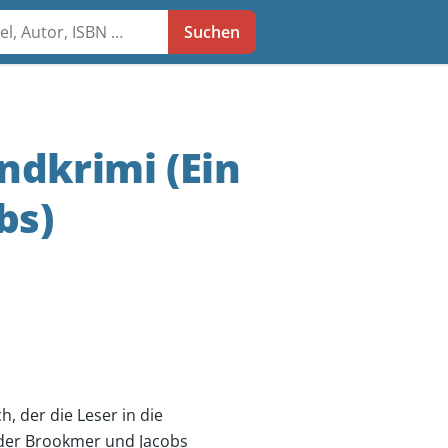
he
Suchen
ndkrimi (Ein
bs)
, der die Leser in die
l der Brookmer und Jacobs