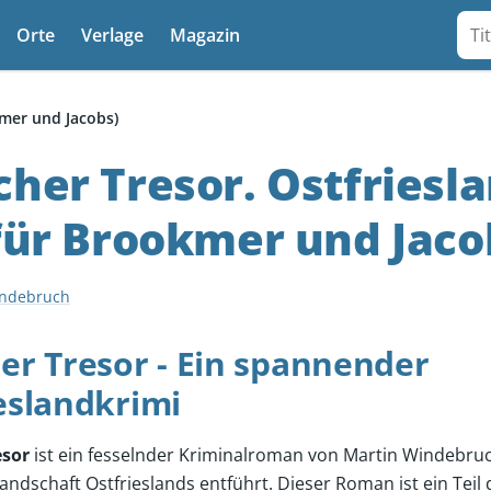
Suc
Orte
Verlage
Magazin
kmer und Jacobs)
cher Tresor. Ostfriesla
 für Brookmer und Jaco
indebruch
er Tresor - Ein spannender
eslandkrimi
esor
ist ein fesselnder Kriminalroman von Martin Windebruch
andschaft Ostfrieslands entführt. Dieser Roman ist ein Tei