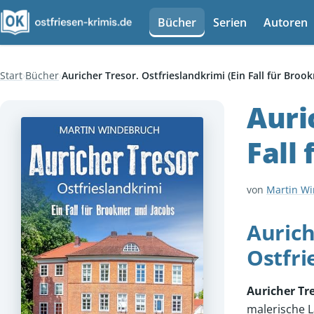
Bücher
Serien
Autoren
Start
Bücher
Auricher Tresor. Ostfrieslandkrimi (Ein Fall für Broo
Auri
Fall
von
Martin W
Aurich
Ostfri
Auricher Tr
malerische L