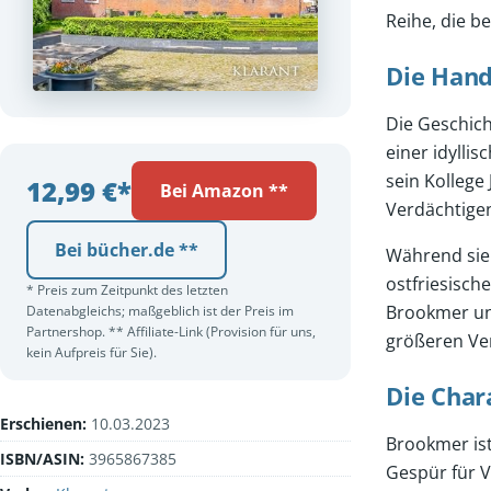
Reihe, die b
Die Han
Die Geschich
einer idylli
sein Kollege
12,99 €*
Bei Amazon **
Verdächtige
Bei bücher.de **
Während sie 
ostfriesische
* Preis zum Zeitpunkt des letzten
Brookmer und
Datenabgleichs; maßgeblich ist der Preis im
Partnershop. ** Affiliate-Link (Provision für uns,
größeren Ver
kein Aufpreis für Sie).
Die Char
Erschienen:
10.03.2023
Brookmer ist
ISBN/ASIN:
3965867385
Gespür für V