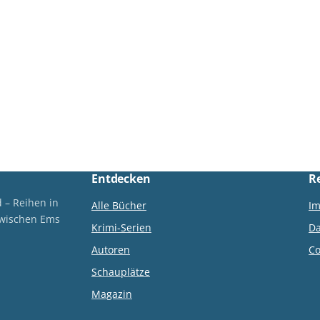
Der ostfriesische …
Tammo Hooge betritt,
macht …
Entdecken
R
 – Reihen in
Alle Bücher
I
zwischen Ems
Krimi-Serien
Da
Autoren
Co
Schauplätze
Magazin