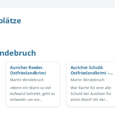
plätze
indebruch
Auricher Reeder.
Auricher Schuld.
Ostfrieslandkrimi
Ostfrieslandkrimi –
Küstenkrimi -
Martin Windebruch
Martin Windebruch
Nordseekrimi
»Wenn ein Mann so viel
War Rache für eine alte
Aufwand betreibt, geht es
Schuld der Auslöser für
entweder um ein
einen Mord? Als der
geheimes Laster oder um
fahrende Händler Dieter
eine Frau!« Tatort Aurich:
Tüsken das Haus von