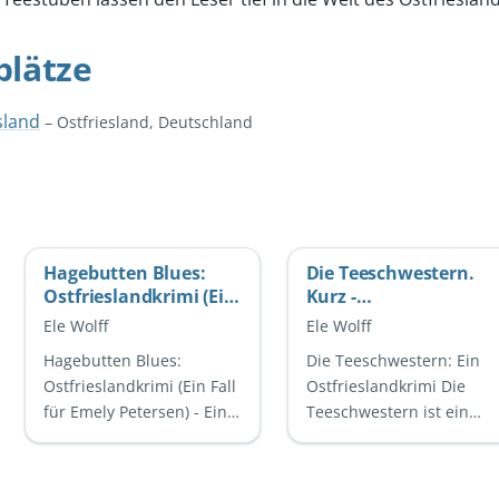
plätze
sland
– Ostfriesland, Deutschland
Hagebutten Blues:
Die Teeschwestern.
Ostfrieslandkrimi (Ein
Kurz -
Fall für Emely
Ostfrieslandkrimi
Ele Wolff
Ele Wolff
Petersen)
Hagebutten Blues:
Die Teeschwestern: Ein
Ostfrieslandkrimi (Ein Fall
Ostfrieslandkrimi Die
für Emely Petersen) - Ein
Teeschwestern ist ein
spannender
fesselnder
Ostfrieslandkrimi Der
Ostfrieslandkrimi,
Ostfrieslandkrimi
geschrieben von der