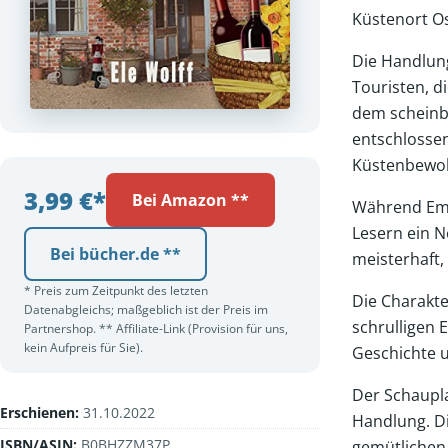
Küstenort Os
Die Handlung
Touristen, d
dem scheinba
entschlossen
Küstenbewoh
3,99 €*
Bei Amazon **
Während Emel
Lesern ein N
Bei bücher.de **
meisterhaft,
* Preis zum Zeitpunkt des letzten
Die Charakte
Datenabgleichs; maßgeblich ist der Preis im
schrulligen 
Partnershop. ** Affiliate-Link (Provision für uns,
kein Aufpreis für Sie).
Geschichte u
Der Schaupla
Erschienen:
31.10.2022
Handlung. D
ISBN/ASIN:
B0BHZZM37P
gemütlichen 