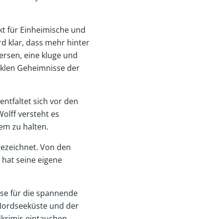
kt für Einheimische und
rd klar, dass mehr hinter
tersen, eine kluge und
unklen Geheimnisse der
ntfaltet sich vor den
olff versteht es
em zu halten.
 gezeichnet. Von den
 hat seine eigene
sse für die spannende
Nordseeküste und der
dkrimis eintauchen.