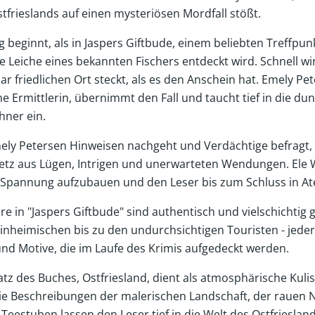
tfrieslands auf einen mysteriösen Mordfall stößt.
 beginnt, als in Jaspers Giftbude, einem beliebten Treffpun
ie Leiche eines bekannten Fischers entdeckt wird. Schnell wi
r friedlichen Ort steckt, als es den Anschein hat. Emely Pe
e Ermittlerin, übernimmt den Fall und taucht tief in die d
ner ein.
y Petersen Hinweisen nachgeht und Verdächtige befragt, e
etz aus Lügen, Intrigen und unerwarteten Wendungen. Ele W
 Spannung aufzubauen und den Leser bis zum Schluss in At
re in "Jaspers Giftbude" sind authentisch und vielschichtig
Einheimischen bis zu den undurchsichtigen Touristen - jeder
nd Motive, die im Laufe des Krimis aufgedeckt werden.
tz des Buches, Ostfriesland, dient als atmosphärische Kuli
ie Beschreibungen der malerischen Landschaft, der rauen 
Teestuben lassen den Leser tief in die Welt des Ostfrieslan