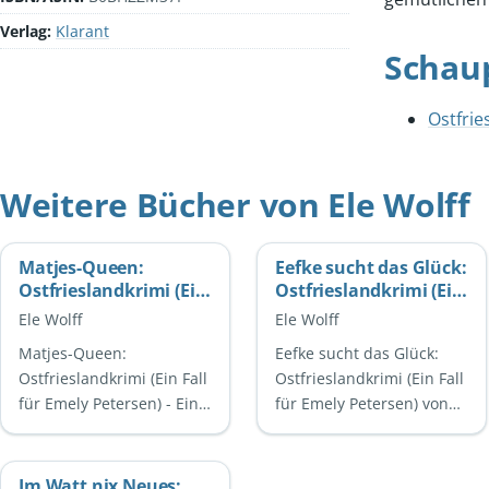
Verlag:
Klarant
Schau
Ostfrie
Weitere Bücher von Ele Wolff
Matjes-Queen:
Eefke sucht das Glück:
Ostfrieslandkrimi (Ein
Ostfrieslandkrimi (Ein
Fall für Emely
Fall für Emely
Ele Wolff
Ele Wolff
Petersen)
Petersen)
Matjes-Queen:
Eefke sucht das Glück:
Ostfrieslandkrimi (Ein Fall
Ostfrieslandkrimi (Ein Fall
für Emely Petersen) - Ein
für Emely Petersen) von
spannender
Ele WolffIn dem
Kriminalroman von Ele
spannenden Krimi Eefke
WolffMatjes-Queen ist ein
sucht das Glück von Ele …
Im Watt nix Neues: