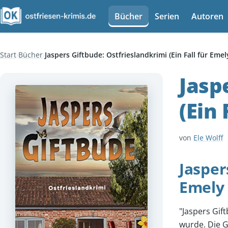
Bücher
Serien
Autoren
Start
Bücher
Jaspers Giftbude: Ostfrieslandkrimi (Ein Fall für Eme
Jasp
(Ein
von
Ele Wolff
Jasper
Emely 
"Jaspers Gif
wurde. Die G