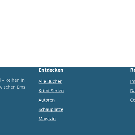
'Hagebutten …
Autorin Ele Wolff. Das …
Entdecken
R
 – Reihen in
Alle Bücher
I
zwischen Ems
Krimi-Serien
Da
Autoren
Co
Schauplätze
Magazin