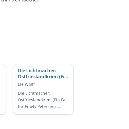
Die Lichtmacher:
Ostfrieslandkrimi (Ein
Fall für Emely
Ele Wolff
Petersen)
Die Lichtmacher:
Ostfrieslandkrimi (Ein Fall
für Emely Petersen) -
Spannung pur an der
NordseeküsteDie
Lichtmacher ist ein