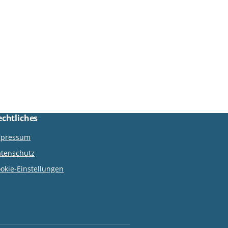
fesselnder …
echtliches
mpressum
tenschutz
okie-Einstellungen