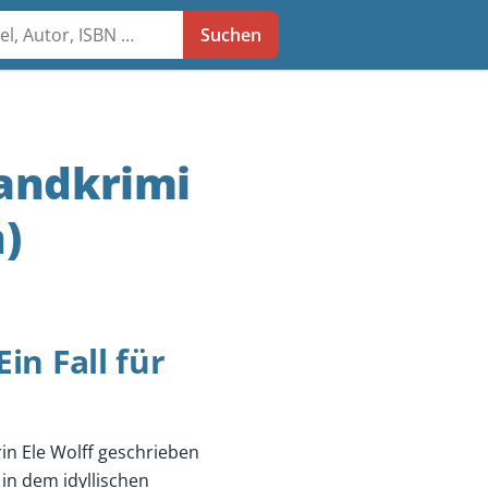
he
Suchen
landkrimi
)
in Fall für
rin Ele Wolff geschrieben
 in dem idyllischen