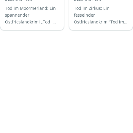
1)
2)
Tod im Moormerland: Ein
Tod im Zirkus: Ein
spannender
fesselnder
Ostfrieslandkrimi „Tod im
Ostfrieslandkrimi"Tod im
Moormerland“ ist der erste
Zirkus" ist der zweite Band
Band der Lena Smidt
der Lena Smidt ermittelt
ermittelt Reihe von
Reihe von der Autorin
Susanne …
Susanne …