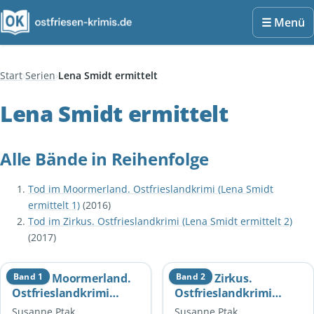
☰ Menü
Start
Serien
Lena Smidt ermittelt
Lena Smidt ermittelt
Alle Bände in Reihenfolge
Tod im Moormerland. Ostfrieslandkrimi (Lena Smidt
ermittelt 1)
(2016)
Tod im Zirkus. Ostfrieslandkrimi (Lena Smidt ermittelt 2)
(2017)
Tod im Moormerland.
Band 1
Tod im Zirkus.
Band 2
Ostfrieslandkrimi
Ostfrieslandkrimi
(Lena Smidt ermittelt
(Lena Smidt ermittelt
Susanne Ptak
Susanne Ptak