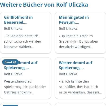
Weitere Bücher von Rolf Uliczka
Gulfhofmord in
Manningatod in
Bensersiel.
Pewsum.
Ostfrieslandkrimi -
Ostfrieslandkrimi
Rolf Uliczka
Rolf Uliczka
Küstenkrimi -
„Bei Aalderk hätte ich
»Da liegt ein Toter im
Nordseekrimi
schon schwach werden
Graben!« Im Burggraben
können!“ Aalderk
der altehrwürdigen
Bronsema hat in seinem
Manningaburg in Pewsum
Leben viele Herzen
wird die Leiche eines
Westendmord auf
Band 20
Westendmord auf
gebrochen. Nun liegt er
Mannes entdeckt. Es ist
Spiekeroog.
Spiekeroog.
ermordet zu …
Geerd …
Ostfrieslandkrimi (Die
Ostfrieslandkrimi
Rolf Uliczka
Rolf Uliczka
Kommissare Bert
Westendmord auf
»Ja, ich kannte den
Linnig und Nina
Spiekeroog: Ein packender
Schnüffler. Ihm hatte ich
Jürgens ermitteln 20)
Ostfrieslandkrimi
es zu verdanken, dass mir
Westendmord auf
meine Frau von der Fahne
Spiekeroog ist ein
gegangen ist!« Ein Mann