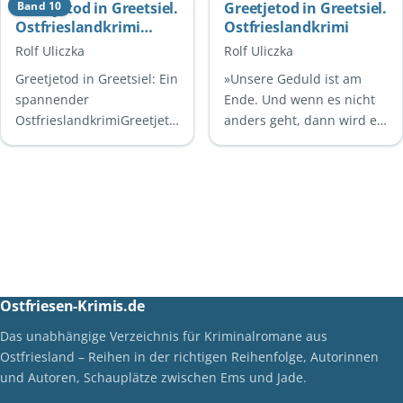
Greetjetod in Greetsiel.
Band 10
Greetjetod in Greetsiel.
spannender
liegt erschossen …
Ostfrieslandkrimi
Ostfrieslandkrimi
Kriminalroman aus der
(Kommissarin Femke
Reihe der …
Rolf Uliczka
Rolf Uliczka
Peters ermittelt 10)
Greetjetod in Greetsiel: Ein
»Unsere Geduld ist am
spannender
Ende. Und wenn es nicht
OstfrieslandkrimiGreetjetod
anders geht, dann wird es
in Greetsiel ist der zehnte
blutig!« Am Greetje-
Band der erfolgreichen …
Denkmal im idyllischen
Hafen von Greetsiel wird …
Ostfriesen-Krimis.de
Das unabhängige Verzeichnis für Kriminalromane aus
Ostfriesland – Reihen in der richtigen Reihenfolge, Autorinnen
und Autoren, Schauplätze zwischen Ems und Jade.