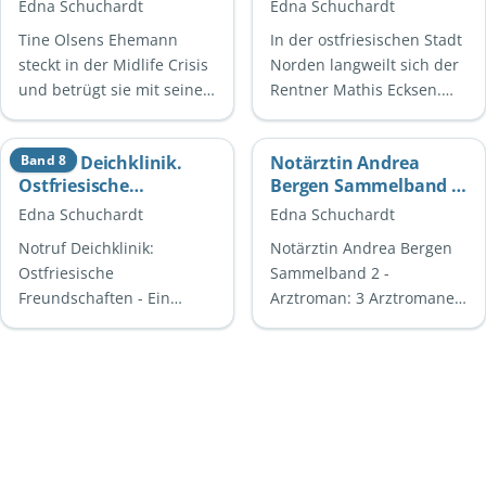
Freundschaften
Edna Schuchardt
Edna Schuchardt
Tine Olsens Ehemann
In der ostfriesischen Stadt
steckt in der Midlife Crisis
Norden langweilt sich der
und betrügt sie mit seiner
Rentner Mathis Ecksen.
Geliebten. Doch sie ist kein
Nur seiner jungen
Mensch, der einfach
Nachbarin Femke
Notruf Deichklinik.
Band 8
Notärztin Andrea
aufgibt und …
Ostendorf zuzuwinken
Ostfriesische
Bergen Sammelband 2
macht …
Freundschaften:
- Arztroman: 3
Edna Schuchardt
Edna Schuchardt
Sonderausgabe
Arztromane in einem
Notruf Deichklinik:
Notärztin Andrea Bergen
(Ostfriesland Roman 8)
Band
Ostfriesische
Sammelband 2 -
Freundschaften - Ein
Arztroman: 3 Arztromane
Ostfriesland Roman voller
in einem BandNotärztin
Spannung und
Andrea Bergen
HerzlichkeitNotruf
Sammelband 2 ist ein
Deichklinik: Ostfriesische
fesselnder …
…