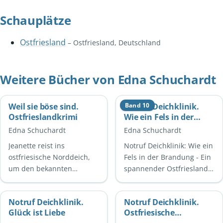
Schauplätze
Ostfriesland
– Ostfriesland, Deutschland
Weitere Bücher von Edna Schuchardt
Weil sie böse sind.
Notruf Deichklinik.
Band 10
Ostfrieslandkrimi
Wie ein Fels in der
Brandung
Edna Schuchardt
Edna Schuchardt
(Ostfriesland Roman
Jeanette reist ins
Notruf Deichklinik: Wie ein
10)
ostfriesische Norddeich,
Fels in der Brandung - Ein
um den bekannten
spannender Ostfriesland
Shantysänger Johnny
Roman Notruf Deichklinik:
Hansen zu interviewen
Wie ein Fels in der
Notruf Deichklinik.
Notruf Deichklinik.
und endlich ihre Freunde
Brandung ist …
Glück ist Liebe
Ostfriesische
Paulina und …