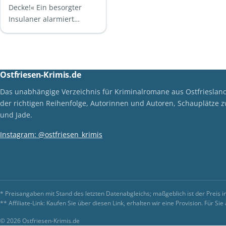
Decke!« Ein besorgter
Insulaner alarmiert
Oberkommissarin Theda
Saathoff. Jeden Morgen
hängt er Petra Brürch …
Ostfriesen-Krimis.de
Das unabhängige Verzeichnis für Kriminalromane aus Ostfriesland
der richtigen Reihenfolge, Autorinnen und Autoren, Schauplätze 
und Jade.
Instagram: @ostfriesen_krimis
* Preisangaben mit Stand des letzten Datenabgleichs; maßgeblich ist der Preis 
** Affiliate-Link: Kaufen Sie über diesen Link, erhalten wir eine Provision. Für S
© 2026 Ostfriesen-Krimis.de