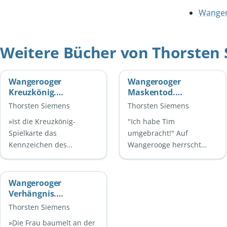
Wange
Weitere Bücher von Thorsten
Wangerooger
Wangerooger
Kreuzkönig.
Maskentod.
Ostfrieslandkrimi -
Ostfrieslandkrimi
Thorsten Siemens
Thorsten Siemens
Insel Krimi -
»Ist die Kreuzkönig-
"Ich habe Tim
Nordseekrimi
Spielkarte das
umgebracht!" Auf
Kennzeichen des
Wangerooge herrscht
Mörders?« Am bekannten
ausgelassene
Café Pudding auf
Partystimmung. Die
Wangerooge wird der
ersten Gentlemen-Tage
Wangerooger
Künstler Stefan Müller tot
locken zahlreiche
Verhängnis.
…
Feiernde auf die …
Ostfrieslandkrimi
Thorsten Siemens
»Die Frau baumelt an der