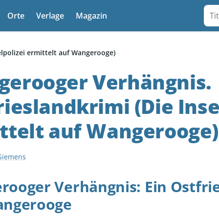
Suc
Orte
Verlage
Magazin
lpolizei ermittelt auf Wangerooge)
erooger Verhängnis.
rieslandkrimi (Die Inse
ttelt auf Wangerooge)
 Siemens
ooger Verhängnis: Ein Ostfri
angerooge