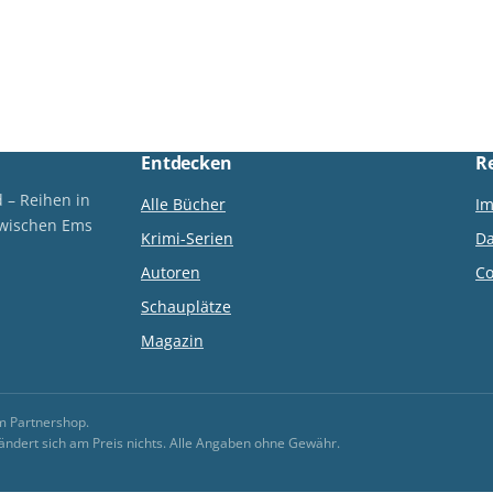
Entdecken
R
 – Reihen in
Alle Bücher
I
zwischen Ems
Krimi-Serien
Da
Autoren
Co
Schauplätze
Magazin
im Partnershop.
ie ändert sich am Preis nichts. Alle Angaben ohne Gewähr.