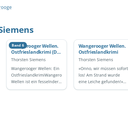
rooge
 Siemens
Wangerooger Wellen.
Band 6
Wangerooger Wellen.
Ostfrieslandkrimi (Die
Ostfrieslandkrimi
Inselpolizei ermittelt
Thorsten Siemens
Thorsten Siemens
auf Wangerooge 6)
Wangerooger Wellen: Ein
»Onno, wir müssen sofort
OstfrieslandkrimiWangerooger
los! Am Strand wurde
Wellen ist ein fesselnder
eine Leiche gefunden!«
Ostfrieslandkrimi von
Nach dem Tod ihrer
Thorsten Siemens, der die
Mutter treffen sich drei
Leser in die …
Geschwister in der alten
…