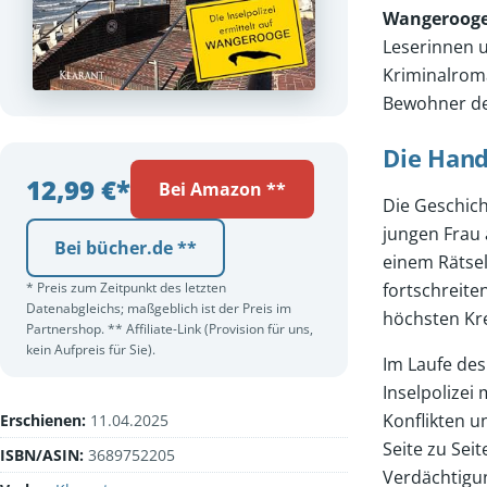
Wangerooge
Leserinnen u
Kriminalroma
Bewohner der
Die Han
12,99 €*
Bei Amazon **
Die Geschic
jungen Frau
Bei bücher.de **
einem Rätsel
fortschreite
* Preis zum Zeitpunkt des letzten
Datenabgleichs; maßgeblich ist der Preis im
höchsten Krei
Partnershop. ** Affiliate-Link (Provision für uns,
kein Aufpreis für Sie).
Im Laufe de
Inselpolizei
Konflikten 
Erschienen:
11.04.2025
Seite zu Sei
ISBN/ASIN:
3689752205
Verdächtigu