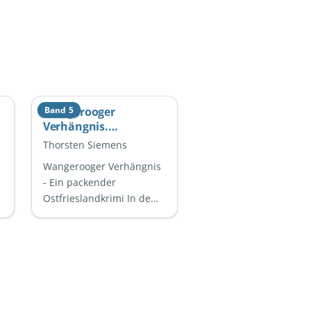
Wangerooger
Band 5
Verhängnis.
Ostfrieslandkrimi (Die
Thorsten Siemens
Inselpolizei ermittelt
Wangerooger Verhängnis
auf Wangerooge 5)
- Ein packender
Ostfrieslandkrimi In dem
fesselnden Buch
"Wangerooger
Verhängnis" von Thorsten
Siemens, dem fünften …