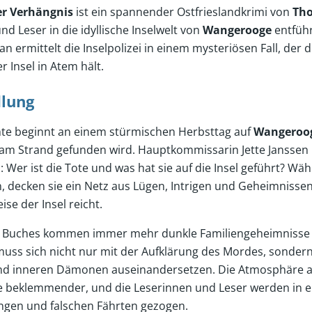
r Verhängnis
ist ein spannender Ostfrieslandkrimi von
Tho
nd Leser in die idyllische Inselwelt von
Wangerooge
entführ
n ermittelt die Inselpolizei in einem mysteriösen Fall, de
 Insel in Atem hält.
dlung
hte beginnt an einem stürmischen Herbsttag auf
Wangeroo
 am Strand gefunden wird. Hauptkommissarin Jette Janssen
: Wer ist die Tote und was hat sie auf die Insel geführt? Wä
n, decken sie ein Netz aus Lügen, Intrigen und Geheimnissen 
se der Insel reicht.
s Buches kommen immer mehr dunkle Familiengeheimnisse a
 muss sich nicht nur mit der Aufklärung des Mordes, sonder
und inneren Dämonen auseinandersetzen. Die Atmosphäre 
te beklemmender, und die Leserinnen und Leser werden in e
ngen und falschen Fährten gezogen.