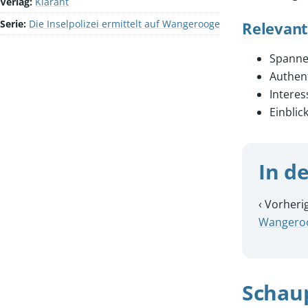
Verlag:
Klarant
Serie:
Die Inselpolizei ermittelt auf Wangerooge
Relevant
Spannen
Authen
Interes
Einblic
In de
‹ Vorheri
Wangero
Schau