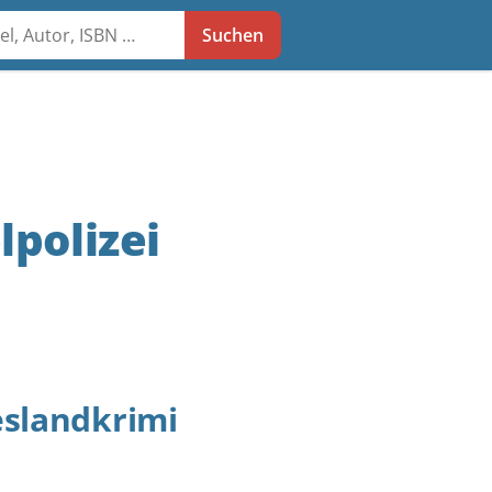
he
Suchen
lpolizei
eslandkrimi