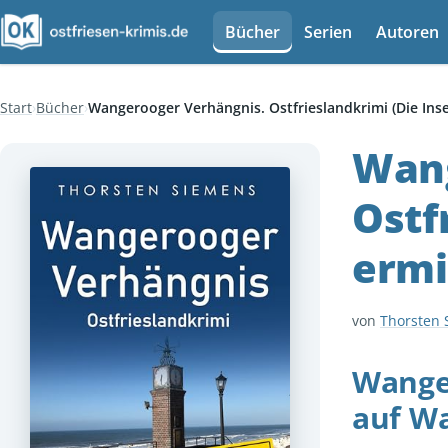
Bücher
Serien
Autoren
Start
Bücher
Wangerooger Verhängnis. Ostfrieslandkrimi (Die Inse
Wang
Ostf
ermi
von
Thorsten
Wanger
auf W