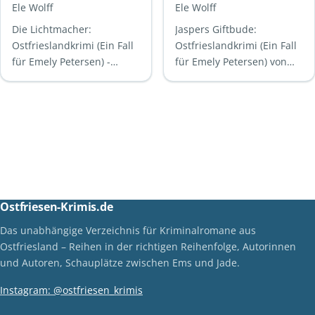
Fall für Emely
Fall für Emely
Ele Wolff
Ele Wolff
Petersen)
Petersen)
Die Lichtmacher:
Jaspers Giftbude:
Ostfrieslandkrimi (Ein Fall
Ostfrieslandkrimi (Ein Fall
für Emely Petersen) -
für Emely Petersen) von
Spannung pur an der
Ele Wolff"Jaspers Giftbude"
NordseeküsteDie
ist ein fesselnder
Lichtmacher ist ein
Ostfrieslandkrimi, der …
fesselnder …
Ostfriesen-Krimis.de
Das unabhängige Verzeichnis für Kriminalromane aus
Ostfriesland – Reihen in der richtigen Reihenfolge, Autorinnen
und Autoren, Schauplätze zwischen Ems und Jade.
Instagram: @ostfriesen_krimis