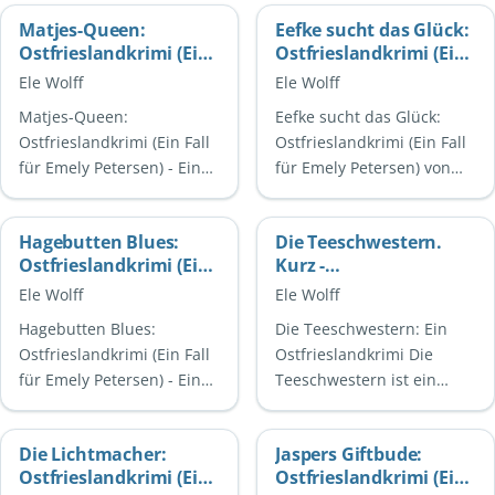
Matjes-Queen:
Eefke sucht das Glück:
Ostfrieslandkrimi (Ein
Ostfrieslandkrimi (Ein
Fall für Emely
Fall für Emely
Ele Wolff
Ele Wolff
Petersen)
Petersen)
Matjes-Queen:
Eefke sucht das Glück:
Ostfrieslandkrimi (Ein Fall
Ostfrieslandkrimi (Ein Fall
für Emely Petersen) - Ein
für Emely Petersen) von
spannender
Ele WolffIn dem
Kriminalroman von Ele
spannenden Krimi Eefke
Hagebutten Blues:
Die Teeschwestern.
WolffMatjes-Queen ist ein
sucht das Glück von Ele …
Ostfrieslandkrimi (Ein
Kurz -
fesselnder …
Fall für Emely
Ostfrieslandkrimi
Ele Wolff
Ele Wolff
Petersen)
Hagebutten Blues:
Die Teeschwestern: Ein
Ostfrieslandkrimi (Ein Fall
Ostfrieslandkrimi Die
für Emely Petersen) - Ein
Teeschwestern ist ein
spannender
fesselnder
Ostfrieslandkrimi Der
Ostfrieslandkrimi,
Die Lichtmacher:
Jaspers Giftbude:
Ostfrieslandkrimi
geschrieben von der
Ostfrieslandkrimi (Ein
Ostfrieslandkrimi (Ein
'Hagebutten …
Autorin Ele Wolff. Das …